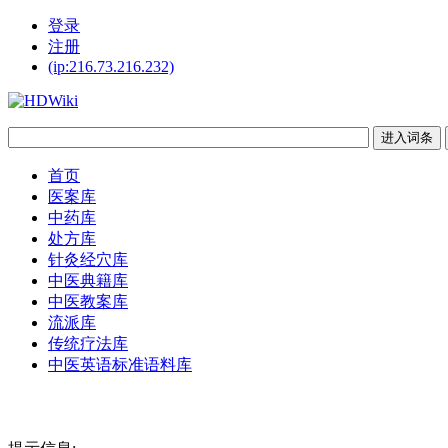
登录
注册
(ip:216.73.216.232)
首页
医案库
中药库
处方库
针灸经穴库
中医典籍库
中医教案库
流派库
传统疗法库
中医英语标准语料库