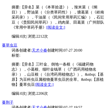
摘要:
【异名】菜（《本草拾遗》），辣米菜（《纲
目》），野油菜（《分类草药性》），塘葛菜（《岭南
采药录》），干油菜（《民间常用草药汇编》），石豇
豆（《贵阳民间草药》），鸡肉菜、田葛菜（广州部队
《常用中草药手册》
[阅读全文:]
编辑:0次| 浏览:2212次
蔓草虫豆
词条创建者:
天才小春
创建时间:07-27 20:00
标签:
摘要:
【异名】三叶金、倒地一条根（《福建药物
志》），小葛根、细叶金钱草（《广西药用植物名
录》），山豆根（《台湾药用植物志》）。&nbsp;【基
原】为豆科虫豆属植物蔓草虫豆的全草。&nbsp;【原植
物】蔓草虫豆
[阅读全文:]
编辑:0次| 浏览:2206次
蔓荆子
词条创建者:
天才小春
创建时间:07-27 19:57