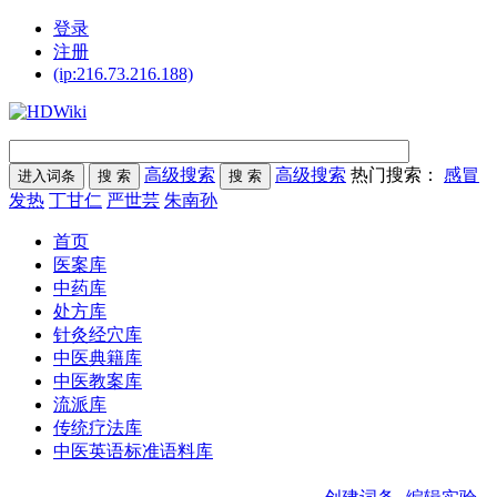
登录
注册
(ip:216.73.216.188)
高级搜索
高级搜索
热门搜索：
感冒
发热
丁甘仁
严世芸
朱南孙
首页
医案库
中药库
处方库
针灸经穴库
中医典籍库
中医教案库
流派库
传统疗法库
中医英语标准语料库