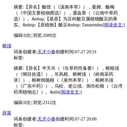
摘要:
【异名】酸饺（《滇南本草》），曼姆、酸梅
（《中国主要植物图说》），通血香（《云南中草药
选》）。&nbsp;【基原】为豆科酸豆属植物酸豆的果
实。&nbsp;【原植物】酸豆&nbsp; Tamarindus
[阅读全文:]
编辑:0次| 浏览:2089次
榕须
词条创建者:
天才小春
创建时间:07-27 20:31
标签:
摘要:
【异名】半天吊（《生草药性备要》），榕根须
（《纲目拾遗》），吊风根、榕树须（《岭南采药
录》），榕树倒抛根（《泉州本草》），榕树吊须
（《广东中药》），乌松、老公须、倒吊松根（《台湾
药用植物志》）。&nbs
[阅读全文:]
编辑:0次| 浏览:2312次
蔊菜
词条创建者:
天才小春
创建时间:07-27 20:06
标签: