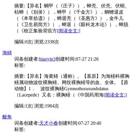
摘要:
【异名】蜩甲（《庄子》），蝉壳、伏壳、伏蜟、
枯蝉（《别录》），蝉甲（《千金方》），蜩蟟退皮
（《本草拾遗》），蝉退壳（《圣惠方》），金牛儿
（《卫生易简方》），蝉退（《眼科龙木论》），蝉脱
（《校正集验背疽方
[阅读全文:]
编辑:0次| 浏览:2338次
海鳝
词条创建者:
biaoyin3
创建时间:07-27 21:26
标签:
摘要:
【异名】海黄鳝（通称）。【基原】为海鳝科裸胸
鳝属动物波纹裸胸鳝、网纹裸胸鳝等的血、全体。【原
动物】1． 波纹裸胸鳝Gymnothoraxundulatus
（Lacepede）又名：裸胸鳝（《中国药用海
[阅读全文:]
编辑:1次| 浏览:1984次
酸角
词条创建者:
天才小春
创建时间:07-27 20:40
标签: