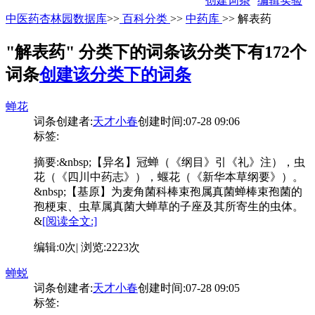
创建词条
编辑实验
中医药杏林园数据库
>>
百科分类
>>
中药库
>> 解表药
"解表药" 分类下的词条
该分类下有172个
词条
创建该分类下的词条
蝉花
词条创建者:
天才小春
创建时间:07-28 09:06
标签:
摘要:
&nbsp;【异名】冠蝉（《纲目》引《礼》注），虫
花（《四川中药志》），蝘花（《新华本草纲要》）。
&nbsp;【基原】为麦角菌科棒束孢属真菌蝉棒束孢菌的
孢梗束、虫草属真菌大蝉草的子座及其所寄生的虫体。
&
[阅读全文:]
编辑:0次| 浏览:2223次
蝉蜕
词条创建者:
天才小春
创建时间:07-28 09:05
标签: