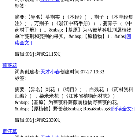
标签:
摘要:
【异名】蔓荆实（《本经》），荆子（《本草经集
注》），万荆子（《浙江中药手册》），蔓青子（《中
药材手册》）。&nbsp;【基原】为马鞭草科牡荆属植物
单叶蔓荆和蔓荆的果实。&nbsp;【原植物】1．&nbs
[阅
读全文:]
编辑:0次| 浏览:2115次
蔷薇花
词条创建者:
天才小春
创建时间:07-27 19:33
标签:
摘要:
【异名】刺花（《纲目》），白残花（《药材资料
汇编》），柴米米花（《江苏省植物药材志》）。
&nbsp;【基原】为蔷薇科蔷薇属植物野蔷薇的花。
&nbsp;【原植物】野蔷薇&nbsp; Rosa&nbsp;&
[阅读全文:]
编辑:0次| 浏览:2339次
辟汗草